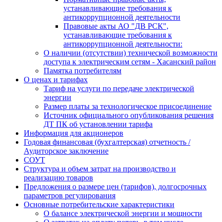
устанавливающие требования к
антикоррупционной деятельности
Правовые акты АО "ДВ РСК",
устанавливающие требования к
антикоррупционной деятельности:
О наличии (отсутствии) технической возможности
доступа к электрическим сетям - Хасанский район
Памятка потребителям
О ценах и тарифах
Тариф на услуги по передаче электрической
энергии
Размер платы за технологическое присоединение
Источник официального опубликования решения
ДТ ПК об установлении тарифа
Информация для акционеров
Годовая финансовая (бухгалтерская) отчетность /
Аудиторское заключение
СОУТ
Структура и объем затрат на производство и
реализацию товаров
Предложения о размере цен (тарифов), долгосрочных
параметров регулирования
Основные потребительские характеристики
О балансе электрической энергии и мощности