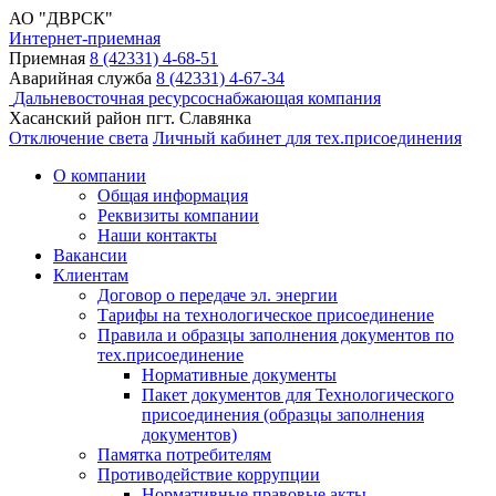
АО "ДВРСК"
Интернет-приемная
Приемная
8 (42331) 4-68-51
Аварийная служба
8 (42331) 4-67-34
Дальневосточная ресурсоснабжающая компания
Хасанский район пгт. Славянка
Отключение света
Личный кабинет
для тех.присоединения
О компании
Общая информация
Реквизиты компании
Наши контакты
Вакансии
Клиентам
Договор о передаче эл. энергии
Тарифы на технологическое присоединение
Правила и образцы заполнения документов по
тех.присоединение
Нормативные документы
Пакет документов для Технологического
присоединения (образцы заполнения
документов)
Памятка потребителям
Противодействие коррупции
Нормативные правовые акты,