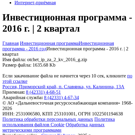
Интернет-приёмная
Инвестиционная программа -
2016 г. | 2 квартал
Главная
Инвестиционная программа
Инвестиционная
программа - 2016 год
Инвестиционная программа - 2016 г. | 2
квартал
Имя файла: otchet_ip_za_2_kv_2016_g.zip
Размер файла: 1635.68 Kb
Если закачивание файла не начнется через 10 сек, кликните
по
этой ссылке
Россия, Приморский край, п. Славянка, ул. Калинина, 13А
Приемная
:
8 (42331) 4-68-51
Аварийная служба
:
8 (42331) 4-67-34
© АО «Дальневосточная ресурсоснабжающая компания» 1968-
2026
ИНН: 2531006580, КПП 253101001, ОГРН 1022501194638
Политика обработки персональных данных
Политика
использования файлов Cookie
Обработка данных
метрическими программами