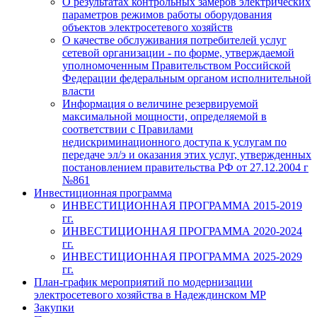
О результатах контрольных замеров электрических
параметров режимов работы оборудования
объектов электросетевого хозяйств
О качестве обслуживания потребителей услуг
сетевой организации - по форме, утверждаемой
уполномоченным Правительством Российской
Федерации федеральным органом исполнительной
власти
Информация о величине резервируемой
максимальной мощности, определяемой в
соответствии с Правилами
недискриминационного доступа к услугам по
передаче эл/э и оказания этих услуг, утвержденных
постановлением правительства РФ от 27.12.2004 г
№861
Инвестиционная программа
ИНВЕСТИЦИОННАЯ ПРОГРАММА 2015-2019
гг.
ИНВЕСТИЦИОННАЯ ПРОГРАММА 2020-2024
гг.
ИНВЕСТИЦИОННАЯ ПРОГРАММА 2025-2029
гг.
План-график мероприятий по модернизации
электросетевого хозяйства в Надеждинском МР
Закупки