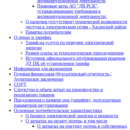
антикоррупционной деятельности
Правовые акты АО "ДВ РСК",
устанавливающие требования к
антикоррупционной деятельности:
О наличии (отсутствии) технической возможности
доступа к электрическим сетям - Хасанский район
Памятка потребителям
О ценах и тарифах
Тариф на услуги по передаче электрической
энергии
Размер платы за технологическое присоединение
Источник официального опубликования решения
ДТ ПК об установлении тарифа
Информация для акционеров
Годовая финансовая (бухгалтерская) отчетность /
Аудиторское заключение
СОУТ
Структура и объем затрат на производство и
реализацию товаров
Предложения о размере цен (тарифов), долгосрочных
параметров регулирования
Основные потребительские характеристики
О балансе электрической энергии и мощности
О затратах на оплату потерь, в том числе
О затратах на покупку потерь в собственных