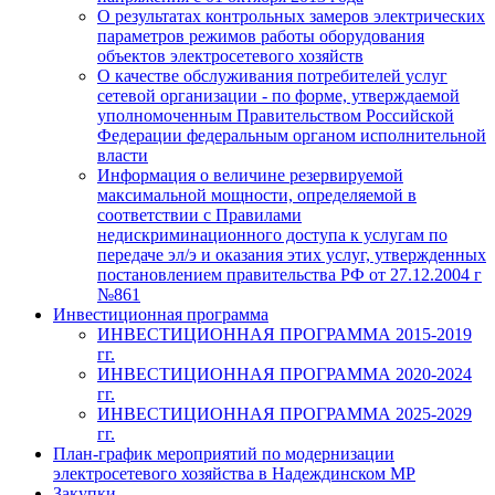
О результатах контрольных замеров электрических
параметров режимов работы оборудования
объектов электросетевого хозяйств
О качестве обслуживания потребителей услуг
сетевой организации - по форме, утверждаемой
уполномоченным Правительством Российской
Федерации федеральным органом исполнительной
власти
Информация о величине резервируемой
максимальной мощности, определяемой в
соответствии с Правилами
недискриминационного доступа к услугам по
передаче эл/э и оказания этих услуг, утвержденных
постановлением правительства РФ от 27.12.2004 г
№861
Инвестиционная программа
ИНВЕСТИЦИОННАЯ ПРОГРАММА 2015-2019
гг.
ИНВЕСТИЦИОННАЯ ПРОГРАММА 2020-2024
гг.
ИНВЕСТИЦИОННАЯ ПРОГРАММА 2025-2029
гг.
План-график мероприятий по модернизации
электросетевого хозяйства в Надеждинском МР
Закупки