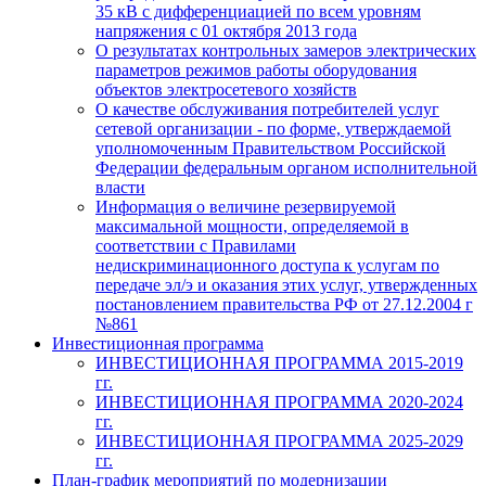
35 кВ с дифференциацией по всем уровням
напряжения с 01 октября 2013 года
О результатах контрольных замеров электрических
параметров режимов работы оборудования
объектов электросетевого хозяйств
О качестве обслуживания потребителей услуг
сетевой организации - по форме, утверждаемой
уполномоченным Правительством Российской
Федерации федеральным органом исполнительной
власти
Информация о величине резервируемой
максимальной мощности, определяемой в
соответствии с Правилами
недискриминационного доступа к услугам по
передаче эл/э и оказания этих услуг, утвержденных
постановлением правительства РФ от 27.12.2004 г
№861
Инвестиционная программа
ИНВЕСТИЦИОННАЯ ПРОГРАММА 2015-2019
гг.
ИНВЕСТИЦИОННАЯ ПРОГРАММА 2020-2024
гг.
ИНВЕСТИЦИОННАЯ ПРОГРАММА 2025-2029
гг.
План-график мероприятий по модернизации