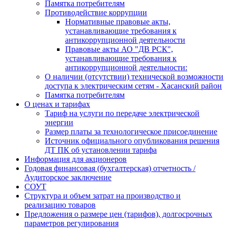
Памятка потребителям
Противодействие коррупции
Нормативные правовые акты,
устанавливающие требования к
антикоррупционной деятельности
Правовые акты АО "ДВ РСК",
устанавливающие требования к
антикоррупционной деятельности:
О наличии (отсутствии) технической возможности
доступа к электрическим сетям - Хасанский район
Памятка потребителям
О ценах и тарифах
Тариф на услуги по передаче электрической
энергии
Размер платы за технологическое присоединение
Источник официального опубликования решения
ДТ ПК об установлении тарифа
Информация для акционеров
Годовая финансовая (бухгалтерская) отчетность /
Аудиторское заключение
СОУТ
Структура и объем затрат на производство и
реализацию товаров
Предложения о размере цен (тарифов), долгосрочных
параметров регулирования