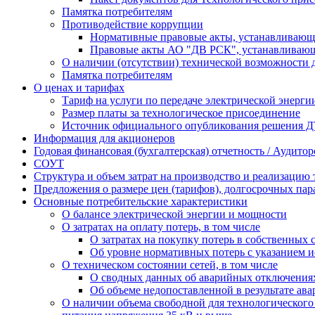
Памятка потребителям
Противодействие коррупции
Нормативные правовые акты, устанавливающи
Правовые акты АО "ДВ РСК", устанавливающи
О наличии (отсутствии) технической возможности д
Памятка потребителям
О ценах и тарифах
Тариф на услуги по передаче электрической энерги
Размер платы за технологическое присоединение
Источник официального опубликования решения Д
Информация для акционеров
Годовая финансовая (бухгалтерская) отчетность / Аудито
СОУТ
Структура и объем затрат на производство и реализацию 
Предложения о размере цен (тарифов), долгосрочных пар
Основные потребительские характеристики
О балансе электрической энергии и мощности
О затратах на оплату потерь, в том числе
О затратах на покупку потерь в собственных 
Об уровне нормативных потерь с указанием 
О техническом состоянии сетей, в том числе
О сводных данных об аварийных отключениях
Об объеме недопоставленной в результате ав
О наличии объема свободной для технологическог