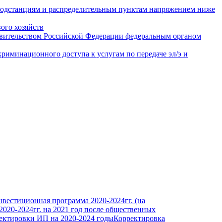
подстанциям и распределительным пунктам напряжением ниже
ого хозяйств
авительством Российской Федерации федеральным органом
иминационного доступа к услугам по передаче эл/э и
вестиционная программа 2020-2024гг. (на
020-2024гг. на 2021 год после общественных
ектировки ИП на 2020-2024 годы
Корректировка