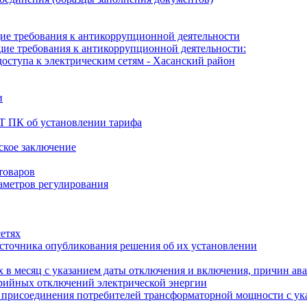
е требования к антикоррупционной деятельности
е требования к антикоррупционной деятельности:
оступа к электрическим сетям - Хасанский район
и
Т ПК об установлении тарифа
рское заключение
товаров
аметров регулирования
сетях
источника опубликования решения об их установлении
 в месяц с указанием даты отключения и включения, причин ав
арийных отключений электрической энергии
о присоединения потребителей трансформаторной мощности с ук