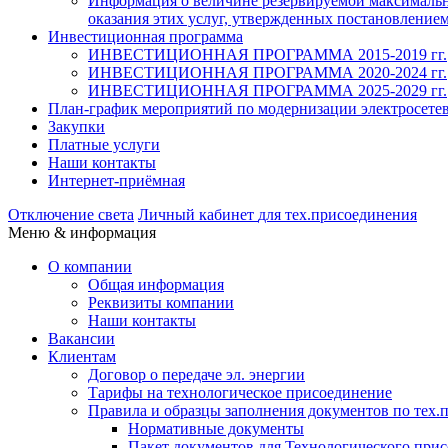
Информация о величине резервируемой максимально
оказания этих услуг, утвержденных постановлением
Инвестиционная программа
ИНВЕСТИЦИОННАЯ ПРОГРАММА 2015-2019 гг.
ИНВЕСТИЦИОННАЯ ПРОГРАММА 2020-2024 гг.
ИНВЕСТИЦИОННАЯ ПРОГРАММА 2025-2029 гг.
План-график мероприятий по модернизации электросете
Закупки
Платные услуги
Наши контакты
Интернет-приёмная
Отключение света
Личный кабинет
для тех.присоединения
Меню & информация
О компании
Общая информация
Реквизиты компании
Наши контакты
Вакансии
Клиентам
Договор о передаче эл. энергии
Тарифы на технологическое присоединение
Правила и образцы заполнения документов по тех.
Нормативные документы
Пакет документов для Технологического прис