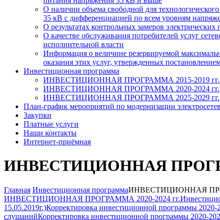
питания напряжения 35 кВ и выше
О наличии объема свободной для технологическог
35 кВ с дифференциацией по всем уровням напряжен
О результатах контрольных замеров электрических 
О качестве обслуживания потребителей услуг сет
исполнительной власти
Информация о величине резервируемой максимально
оказания этих услуг, утвержденных постановлением
Инвестиционная программа
ИНВЕСТИЦИОННАЯ ПРОГРАММА 2015-2019 гг.
ИНВЕСТИЦИОННАЯ ПРОГРАММА 2020-2024 гг.
ИНВЕСТИЦИОННАЯ ПРОГРАММА 2025-2029 гг.
План-график мероприятий по модернизации электросете
Закупки
Платные услуги
Наши контакты
Интернет-приёмная
ИНВЕСТИЦИОННАЯ ПРОГРАМ
Главная
Инвестиционная программа
ИНВЕСТИЦИОННАЯ ПРОГ
ИНВЕСТИЦИОННАЯ ПРОГРАММА 2020-2024 гг.
Инвестицио
15.05.2019г.)
Корректировка инвестиционной программы 2020-202
слушаний
Корректировка инвестиционной программы 2020-2024г