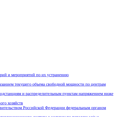
арий и мероприятий по их устранению
азанием текущего объема свободной мощности по центрам
подстанциям и распределительным пунктам напряжением ниже
ого хозяйств
авительством Российской Федерации федеральным органом