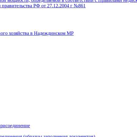
й мощности, определяемой в соответствии с Правилами недискр
 правительства РФ от 27.12.2004 г №861
вого хозяйства в Надеждинском МР
присоединение
оединения (образцы заполнения документов)