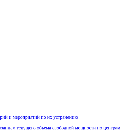
арий и мероприятий по их устранению
азанием текущего объема свободной мощности по центрам