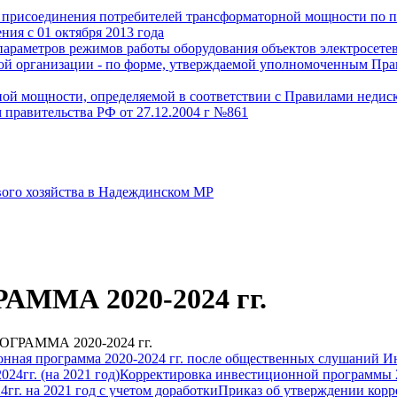
о присоединения потребителей трансформаторной мощности по 
ия с 01 октября 2013 года
параметров режимов работы оборудования объектов электросетев
евой организации - по форме, утверждаемой уполномоченным Пр
й мощности, определяемой в соответствии с Правилами недискр
 правительства РФ от 27.12.2004 г №861
вого хозяйства в Надеждинском МР
МА 2020-2024 гг.
РАММА 2020-2024 гг.
нная программа 2020-2024 гг. после общественных слушаний
Ин
4гг. (на 2021 год)
Корректировка инвестиционной программы 2
г. на 2021 год c учетом доработки
Приказ об утверждении корр