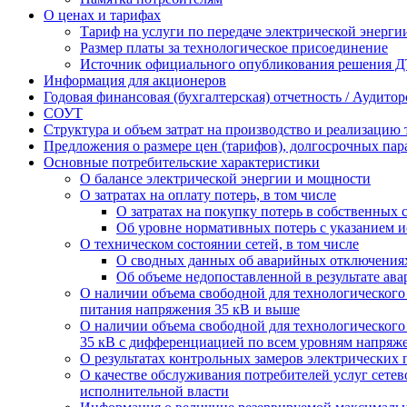
О ценах и тарифах
Тариф на услуги по передаче электрической энерги
Размер платы за технологическое присоединение
Источник официального опубликования решения Д
Информация для акционеров
Годовая финансовая (бухгалтерская) отчетность / Аудито
СОУТ
Структура и объем затрат на производство и реализацию 
Предложения о размере цен (тарифов), долгосрочных пар
Основные потребительские характеристики
О балансе электрической энергии и мощности
О затратах на оплату потерь, в том числе
О затратах на покупку потерь в собственных 
Об уровне нормативных потерь с указанием 
О техническом состоянии сетей, в том числе
О сводных данных об аварийных отключениях
Об объеме недопоставленной в результате ав
О наличии объема свободной для технологическог
питания напряжения 35 кВ и выше
О наличии объема свободной для технологическог
35 кВ с дифференциацией по всем уровням напряжен
О результатах контрольных замеров электрических 
О качестве обслуживания потребителей услуг сет
исполнительной власти