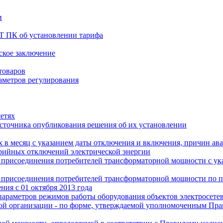
и
Т ПК об установлении тарифа
рское заключение
товаров
аметров регулирования
сетях
источника опубликования решения об их установлении
 в месяц с указанием даты отключения и включения, причин ав
арийных отключений электрической энергии
о присоединения потребителей трансформаторной мощности с ук
о присоединения потребителей трансформаторной мощности по 
ия с 01 октября 2013 года
параметров режимов работы оборудования объектов электросетев
евой организации - по форме, утверждаемой уполномоченным Пр