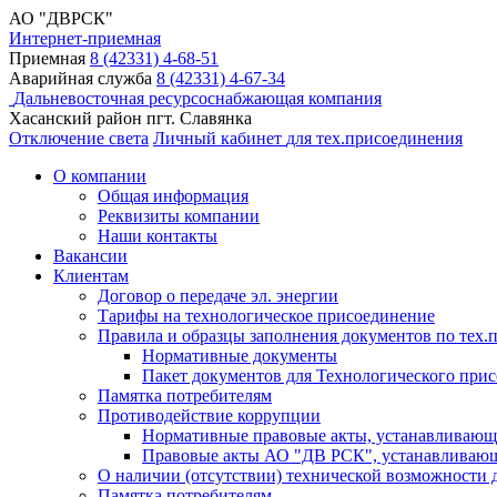
АО "ДВРСК"
Интернет-приемная
Приемная
8 (42331) 4-68-51
Аварийная служба
8 (42331) 4-67-34
Дальневосточная ресурсоснабжающая компания
Хасанский район пгт. Славянка
Отключение света
Личный кабинет
для тех.присоединения
О компании
Общая информация
Реквизиты компании
Наши контакты
Вакансии
Клиентам
Договор о передаче эл. энергии
Тарифы на технологическое присоединение
Правила и образцы заполнения документов по тех.
Нормативные документы
Пакет документов для Технологического прис
Памятка потребителям
Противодействие коррупции
Нормативные правовые акты, устанавливающи
Правовые акты АО "ДВ РСК", устанавливающи
О наличии (отсутствии) технической возможности д
Памятка потребителям