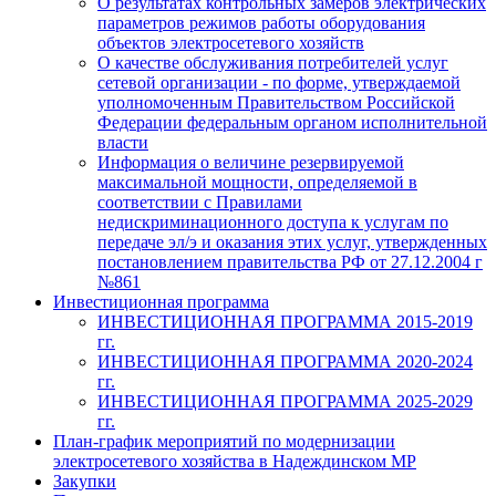
О результатах контрольных замеров электрических
параметров режимов работы оборудования
объектов электросетевого хозяйств
О качестве обслуживания потребителей услуг
сетевой организации - по форме, утверждаемой
уполномоченным Правительством Российской
Федерации федеральным органом исполнительной
власти
Информация о величине резервируемой
максимальной мощности, определяемой в
соответствии с Правилами
недискриминационного доступа к услугам по
передаче эл/э и оказания этих услуг, утвержденных
постановлением правительства РФ от 27.12.2004 г
№861
Инвестиционная программа
ИНВЕСТИЦИОННАЯ ПРОГРАММА 2015-2019
гг.
ИНВЕСТИЦИОННАЯ ПРОГРАММА 2020-2024
гг.
ИНВЕСТИЦИОННАЯ ПРОГРАММА 2025-2029
гг.
План-график мероприятий по модернизации
электросетевого хозяйства в Надеждинском МР
Закупки