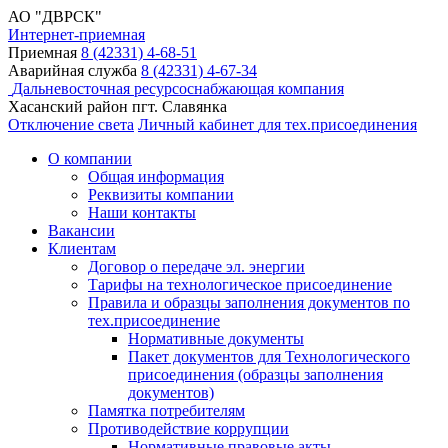
АО "ДВРСК"
Интернет-приемная
Приемная
8 (42331) 4-68-51
Аварийная служба
8 (42331) 4-67-34
Дальневосточная ресурсоснабжающая компания
Хасанский район пгт. Славянка
Отключение света
Личный кабинет
для тех.присоединения
О компании
Общая информация
Реквизиты компании
Наши контакты
Вакансии
Клиентам
Договор о передаче эл. энергии
Тарифы на технологическое присоединение
Правила и образцы заполнения документов по
тех.присоединение
Нормативные документы
Пакет документов для Технологического
присоединения (образцы заполнения
документов)
Памятка потребителям
Противодействие коррупции
Нормативные правовые акты,