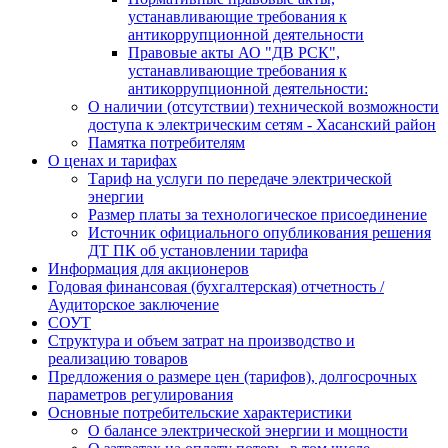
устанавливающие требования к
антикоррупционной деятельности
Правовые акты АО "ДВ РСК",
устанавливающие требования к
антикоррупционной деятельности:
О наличии (отсутствии) технической возможности
доступа к электрическим сетям - Хасанский район
Памятка потребителям
О ценах и тарифах
Тариф на услуги по передаче электрической
энергии
Размер платы за технологическое присоединение
Источник официального опубликования решения
ДТ ПК об установлении тарифа
Информация для акционеров
Годовая финансовая (бухгалтерская) отчетность /
Аудиторское заключение
СОУТ
Структура и объем затрат на производство и
реализацию товаров
Предложения о размере цен (тарифов), долгосрочных
параметров регулирования
Основные потребительские характеристики
О балансе электрической энергии и мощности