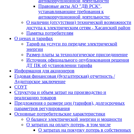
антикоррупционной деятельности
Правовые акты АО "ДВ РСК",
устанавливающие требования к
антикоррупционной деятельности:
О наличии (отсутствии) технической возможности
доступа к электрическим сетям - Хасанский район
Памятка потребителям
О ценах и тарифах
Тариф на услуги по передаче электрической
энергии
Размер платы за технологическое присоединение
Источник официального опубликования решения
ДТ ПК об установлении тарифа
Информация для акционеров
Годовая финансовая (бухгалтерская) отчетность /
Аудиторское заключение
СОУТ
Структура и объем затрат на производство и
реализацию товаров
Предложения о размере цен (тарифов), долгосрочных
параметров регулирования
Основные потребительские характеристики
О балансе электрической энергии и мощности
О затратах на оплату потерь, в том числе
О затратах на покупку потерь в собственных