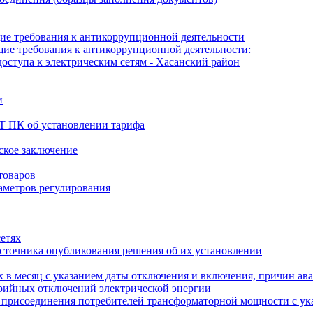
е требования к антикоррупционной деятельности
е требования к антикоррупционной деятельности:
оступа к электрическим сетям - Хасанский район
и
Т ПК об установлении тарифа
рское заключение
товаров
аметров регулирования
сетях
источника опубликования решения об их установлении
 в месяц с указанием даты отключения и включения, причин ав
арийных отключений электрической энергии
о присоединения потребителей трансформаторной мощности с ук