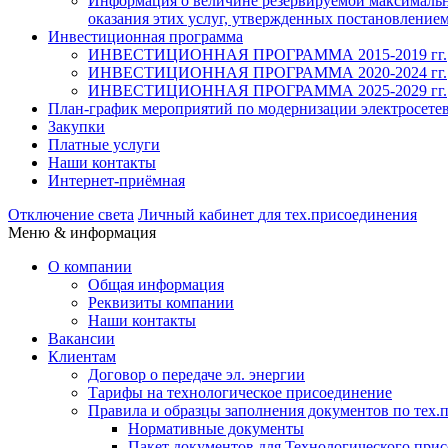
Информация о величине резервируемой максимально
оказания этих услуг, утвержденных постановлением
Инвестиционная программа
ИНВЕСТИЦИОННАЯ ПРОГРАММА 2015-2019 гг.
ИНВЕСТИЦИОННАЯ ПРОГРАММА 2020-2024 гг.
ИНВЕСТИЦИОННАЯ ПРОГРАММА 2025-2029 гг.
План-график мероприятий по модернизации электросете
Закупки
Платные услуги
Наши контакты
Интернет-приёмная
Отключение света
Личный кабинет
для тех.присоединения
Меню & информация
О компании
Общая информация
Реквизиты компании
Наши контакты
Вакансии
Клиентам
Договор о передаче эл. энергии
Тарифы на технологическое присоединение
Правила и образцы заполнения документов по тех.
Нормативные документы
Пакет документов для Технологического прис