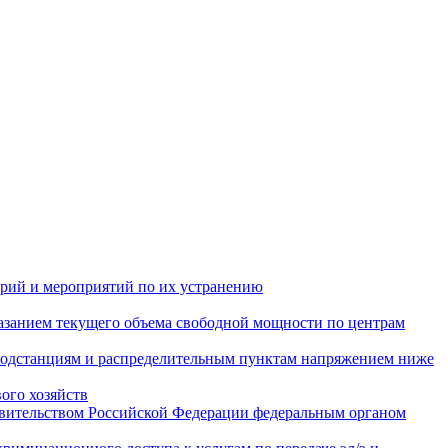
арий и мероприятий по их устранению
азанием текущего объема свободной мощности по центрам
подстанциям и распределительным пунктам напряжением ниже
ого хозяйств
авительством Российской Федерации федеральным органом