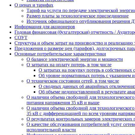
О ценах и тарифах
Тариф на услуги по передаче электрической энерги
Размер платы за технологическое присоединение
Источник официального опубликования решения Д
Информация для акционеров
Годовая финансовая (бухгалтерская) отчетность / Аудито
СОУТ
Структура и объем затрат на производство и реализацию 
Предложения о размере цен (тарифов), долгосрочных пар
Основные потребительские характеристики
О балансе электрической энергии и мощности
О затратах на оплату потерь, в том числе
О затратах на покупку потерь в собственных 
Об уровне нормативных потерь с указанием 
О техническом состоянии сетей, в том числе
О сводных данных об аварийных отключениях
Об объеме недопоставленной в результате ав
О наличии объема свободной для технологическог
питания напряжения 35 кВ и выше
О наличии объема свободной для технологическог
35 кВ с дифференциацией по всем уровням напряжен
О результатах контрольных замеров электрических 
О качестве обслуживания потребителей услуг сет
исполнительной власти