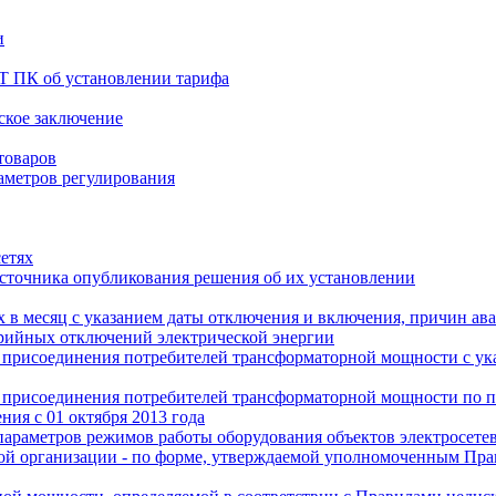
и
Т ПК об установлении тарифа
рское заключение
товаров
аметров регулирования
сетях
источника опубликования решения об их установлении
 в месяц с указанием даты отключения и включения, причин ав
арийных отключений электрической энергии
о присоединения потребителей трансформаторной мощности с ук
о присоединения потребителей трансформаторной мощности по 
ия с 01 октября 2013 года
параметров режимов работы оборудования объектов электросетев
евой организации - по форме, утверждаемой уполномоченным Пр