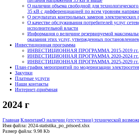
питания напряжения 35 кВ и выше
О наличии объема свободной для технологическог
35 кВ с дифференциацией по всем уровням напряжен
О результатах контрольных замеров электрических 
О качестве обслуживания потребителей услуг сет
исполнительной власти
Информация о величине резервируемой максимально
оказания этих услуг, утвержденных постановлением
Инвестиционная программа
ИНВЕСТИЦИОННАЯ ПРОГРАММА 2015-2019 гг.
ИНВЕСТИЦИОННАЯ ПРОГРАММА 2020-2024 гг.
ИНВЕСТИЦИОННАЯ ПРОГРАММА 2025-2029 гг.
План-график мероприятий по модернизации электросете
Закупки
Платные услуги
Наши контакты
Интернет-приёмная
2024 г
Главная
Клиентам
О наличии (отсутствии) технической возмож
Имя файла: 2024-statistika_po_prisoed.xlsx
Размер файла: 9.98 Kb