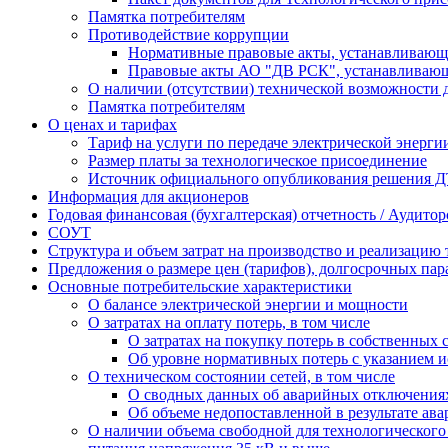
Памятка потребителям
Противодействие коррупции
Нормативные правовые акты, устанавливающи
Правовые акты АО "ДВ РСК", устанавливающи
О наличии (отсутствии) технической возможности д
Памятка потребителям
О ценах и тарифах
Тариф на услуги по передаче электрической энерги
Размер платы за технологическое присоединение
Источник официального опубликования решения Д
Информация для акционеров
Годовая финансовая (бухгалтерская) отчетность / Аудито
СОУТ
Структура и объем затрат на производство и реализацию 
Предложения о размере цен (тарифов), долгосрочных пар
Основные потребительские характеристики
О балансе электрической энергии и мощности
О затратах на оплату потерь, в том числе
О затратах на покупку потерь в собственных 
Об уровне нормативных потерь с указанием 
О техническом состоянии сетей, в том числе
О сводных данных об аварийных отключениях
Об объеме недопоставленной в результате ав
О наличии объема свободной для технологическог