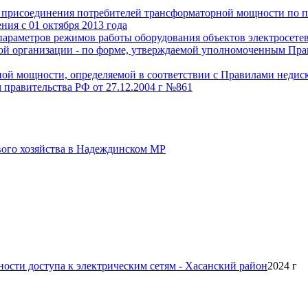
о присоединения потребителей трансформаторной мощности по 
ия с 01 октября 2013 года
параметров режимов работы оборудования объектов электросетев
евой организации - по форме, утверждаемой уполномоченным Пр
й мощности, определяемой в соответствии с Правилами недискр
 правительства РФ от 27.12.2004 г №861
вого хозяйства в Надеждинском МР
ности доступа к электрическим сетям - Хасанский район
2024 г