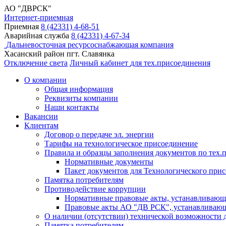
АО "ДВРСК"
Интернет-приемная
Приемная
8 (42331) 4-68-51
Аварийная служба
8 (42331) 4-67-34
Дальневосточная ресурсоснабжающая компания
Хасанский район пгт. Славянка
Отключение света
Личный кабинет
для тех.присоединения
О компании
Общая информация
Реквизиты компании
Наши контакты
Вакансии
Клиентам
Договор о передаче эл. энергии
Тарифы на технологическое присоединение
Правила и образцы заполнения документов по тех.
Нормативные документы
Пакет документов для Технологического прис
Памятка потребителям
Противодействие коррупции
Нормативные правовые акты, устанавливающи
Правовые акты АО "ДВ РСК", устанавливающи
О наличии (отсутствии) технической возможности д
Памятка потребителям