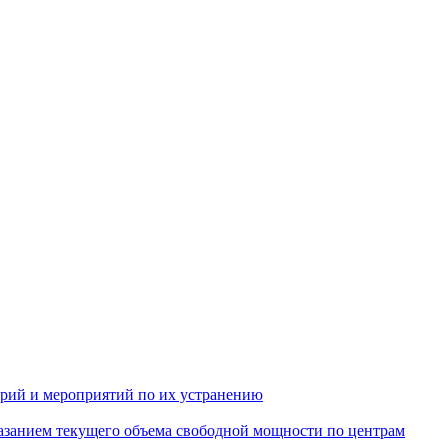
арий и мероприятий по их устранению
азанием текущего объема свободной мощности по центрам