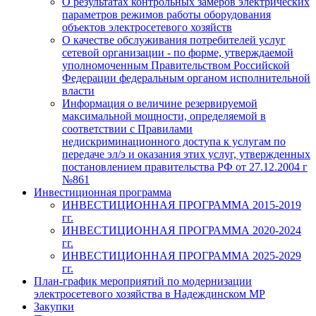
О результатах контрольных замеров электрических
параметров режимов работы оборудования
объектов электросетевого хозяйств
О качестве обслуживания потребителей услуг
сетевой организации - по форме, утверждаемой
уполномоченным Правительством Российской
Федерации федеральным органом исполнительной
власти
Информация о величине резервируемой
максимальной мощности, определяемой в
соответствии с Правилами
недискриминационного доступа к услугам по
передаче эл/э и оказания этих услуг, утвержденных
постановлением правительства РФ от 27.12.2004 г
№861
Инвестиционная программа
ИНВЕСТИЦИОННАЯ ПРОГРАММА 2015-2019
гг.
ИНВЕСТИЦИОННАЯ ПРОГРАММА 2020-2024
гг.
ИНВЕСТИЦИОННАЯ ПРОГРАММА 2025-2029
гг.
План-график мероприятий по модернизации
электросетевого хозяйства в Надеждинском МР
Закупки