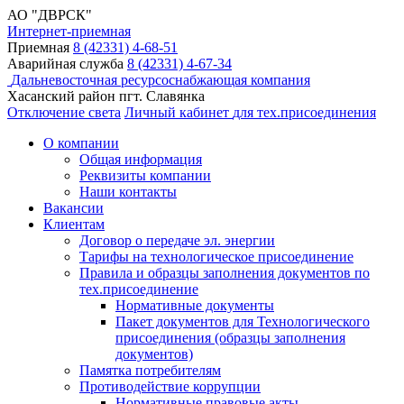
АО "ДВРСК"
Интернет-приемная
Приемная
8 (42331) 4-68-51
Аварийная служба
8 (42331) 4-67-34
Дальневосточная ресурсоснабжающая компания
Хасанский район пгт. Славянка
Отключение света
Личный кабинет
для тех.присоединения
О компании
Общая информация
Реквизиты компании
Наши контакты
Вакансии
Клиентам
Договор о передаче эл. энергии
Тарифы на технологическое присоединение
Правила и образцы заполнения документов по
тех.присоединение
Нормативные документы
Пакет документов для Технологического
присоединения (образцы заполнения
документов)
Памятка потребителям
Противодействие коррупции
Нормативные правовые акты,