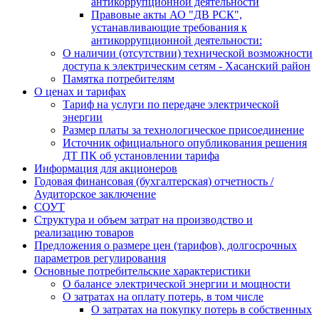
антикоррупционной деятельности
Правовые акты АО "ДВ РСК",
устанавливающие требования к
антикоррупционной деятельности:
О наличии (отсутствии) технической возможности
доступа к электрическим сетям - Хасанский район
Памятка потребителям
О ценах и тарифах
Тариф на услуги по передаче электрической
энергии
Размер платы за технологическое присоединение
Источник официального опубликования решения
ДТ ПК об установлении тарифа
Информация для акционеров
Годовая финансовая (бухгалтерская) отчетность /
Аудиторское заключение
СОУТ
Структура и объем затрат на производство и
реализацию товаров
Предложения о размере цен (тарифов), долгосрочных
параметров регулирования
Основные потребительские характеристики
О балансе электрической энергии и мощности
О затратах на оплату потерь, в том числе
О затратах на покупку потерь в собственных