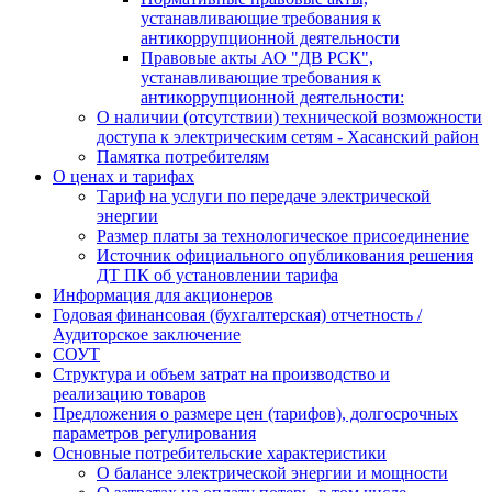
устанавливающие требования к
антикоррупционной деятельности
Правовые акты АО "ДВ РСК",
устанавливающие требования к
антикоррупционной деятельности:
О наличии (отсутствии) технической возможности
доступа к электрическим сетям - Хасанский район
Памятка потребителям
О ценах и тарифах
Тариф на услуги по передаче электрической
энергии
Размер платы за технологическое присоединение
Источник официального опубликования решения
ДТ ПК об установлении тарифа
Информация для акционеров
Годовая финансовая (бухгалтерская) отчетность /
Аудиторское заключение
СОУТ
Структура и объем затрат на производство и
реализацию товаров
Предложения о размере цен (тарифов), долгосрочных
параметров регулирования
Основные потребительские характеристики
О балансе электрической энергии и мощности