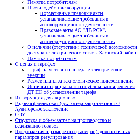
Памятка потребителям
Противодействие коррупции
Нормативные правовые акты,
устанавливающие требования к
антикоррупционной деятельности
Правовые акты АО "ДВ РСК",
устанавливающие требования к
антикоррупционной деятельности:
О наличии (отсутствии) технической возможности
доступа к электрическим сетям - Хасанский район
Памятка потребителям
О ценах и тарифах
Тариф на услуги по передаче электрической
энергии
Размер платы за технологическое присоединение
Источник официального опубликования решения
ДТ ПК об установлении тарифа
Информация для акционеров
Годовая финансовая (бухгалтерская) отчетность /
Аудиторское заключение
СОУТ
Структура и объем затрат на производство и
реализацию товаров
Предложения о размере цен (тарифов), долгосрочных
параметров регулирования