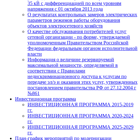
35 кВ с дифференциацией по всем уровням
напряжения с 01 октября 2013 года
О результатах контрольных замеров электрических
параметров режимов работы оборудования
объектов электросетевого хозяйств
О качестве обслуживания потребителей услуг
сетевой организации - по форме, утверждаемой
уполномоченным Правительством Российской
Федерации федеральным органом исполнительной
власти
Информация о величине резервируемой
максимальной мощности, определяемой в
соответствии с Правилами
недискриминационного доступа к услугам по
передаче эл/э и оказания этих услуг, утвержденных
постановлением правительства РФ от 27.12.2004 г
№861
Инвестиционная программа
ИНВЕСТИЦИОННАЯ ПРОГРАММА 2015-2019
гг.
ИНВЕСТИЦИОННАЯ ПРОГРАММА 2020-2024
гг.
ИНВЕСТИЦИОННАЯ ПРОГРАММА 2025-2029
гг.
План-график мероприятий по модернизации