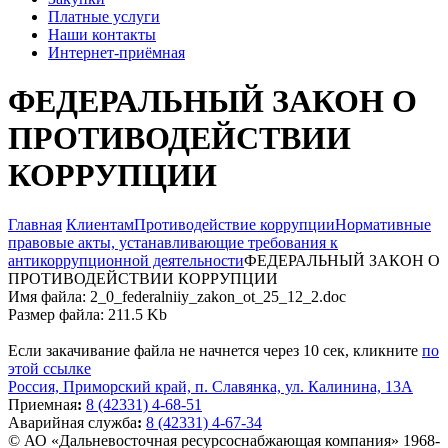
Платные услуги
Наши контакты
Интернет-приёмная
ФЕДЕРАЛЬНЫЙ ЗАКОН О
ПРОТИВОДЕЙСТВИИ
КОРРУПЦИИ
Главная
Клиентам
Противодействие коррупции
Нормативные
правовые акты, устанавливающие требования к
антикоррупционной деятельности
ФЕДЕРАЛЬНЫЙ ЗАКОН О
ПРОТИВОДЕЙСТВИИ КОРРУПЦИИ
Имя файла: 2_0_federalniiy_zakon_ot_25_12_2.doc
Размер файла: 211.5 Kb
Если закачивание файла не начнется через 10 сек, кликните
по
этой ссылке
Россия, Приморский край, п. Славянка, ул. Калинина, 13А
Приемная
:
8 (42331) 4-68-51
Аварийная служба
:
8 (42331) 4-67-34
© АО «Дальневосточная ресурсоснабжающая компания» 1968-