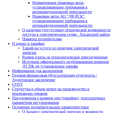
Нормативные правовые акты,
устанавливающие требования к
антикоррупционной деятельности
Правовые акты АО "ДВ РСК",
устанавливающие требования к
антикоррупционной деятельности:
О наличии (отсутствии) технической возможности
доступа к электрическим сетям - Хасанский район
Памятка потребителям
О ценах и тарифах
Тариф на услуги по передаче электрической
энергии
Размер платы за технологическое присоединение
Источник официального опубликования решения
ДТ ПК об установлении тарифа
Информация для акционеров
Годовая финансовая (бухгалтерская) отчетность /
Аудиторское заключение
СОУТ
Структура и объем затрат на производство и
реализацию товаров
Предложения о размере цен (тарифов), долгосрочных
параметров регулирования
Основные потребительские характеристики
О балансе электрической энергии и мощности