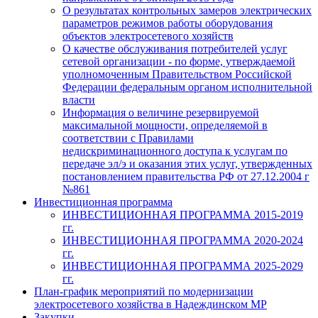
О результатах контрольных замеров электрических
параметров режимов работы оборудования
объектов электросетевого хозяйств
О качестве обслуживания потребителей услуг
сетевой организации - по форме, утверждаемой
уполномоченным Правительством Российской
Федерации федеральным органом исполнительной
власти
Информация о величине резервируемой
максимальной мощности, определяемой в
соответствии с Правилами
недискриминационного доступа к услугам по
передаче эл/э и оказания этих услуг, утвержденных
постановлением правительства РФ от 27.12.2004 г
№861
Инвестиционная программа
ИНВЕСТИЦИОННАЯ ПРОГРАММА 2015-2019
гг.
ИНВЕСТИЦИОННАЯ ПРОГРАММА 2020-2024
гг.
ИНВЕСТИЦИОННАЯ ПРОГРАММА 2025-2029
гг.
План-график мероприятий по модернизации
электросетевого хозяйства в Надеждинском МР
Закупки