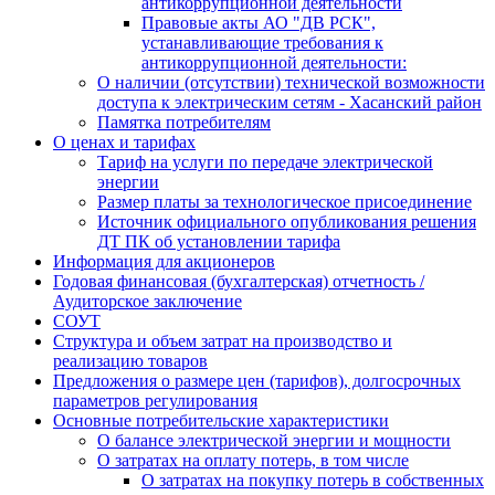
антикоррупционной деятельности
Правовые акты АО "ДВ РСК",
устанавливающие требования к
антикоррупционной деятельности:
О наличии (отсутствии) технической возможности
доступа к электрическим сетям - Хасанский район
Памятка потребителям
О ценах и тарифах
Тариф на услуги по передаче электрической
энергии
Размер платы за технологическое присоединение
Источник официального опубликования решения
ДТ ПК об установлении тарифа
Информация для акционеров
Годовая финансовая (бухгалтерская) отчетность /
Аудиторское заключение
СОУТ
Структура и объем затрат на производство и
реализацию товаров
Предложения о размере цен (тарифов), долгосрочных
параметров регулирования
Основные потребительские характеристики
О балансе электрической энергии и мощности
О затратах на оплату потерь, в том числе
О затратах на покупку потерь в собственных