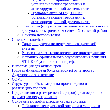
устанавливающие требования к
антикоррупционной деятельности
Правовые акты АО "ДВ РСК",
устанавливающие требования к
антикоррупционной деятельности:
О наличии (отсутствии) технической возможности
доступа к электрическим сетям - Хасанский район
Памятка потребителям
О ценах и тарифах
Тариф на услуги по передаче электрической
энергии
Размер платы за технологическое присоединение
Источник официального опубликования решения
ДТ ПК об установлении тарифа
Информация для акционеров
Годовая финансовая (бухгалтерская) отчетность /
Аудиторское заключение
СОУТ
Структура и объем затрат на производство и
реализацию товаров
Предложения о размере цен (тарифов), долгосрочных
параметров регулирования
Основные потребительские характеристики
О балансе электрической энергии и мощности