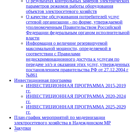
О результатах контрольных замеров электрических
параметров режимов работы оборудования
объектов электросетевого хозяйств
О качестве обслуживания потребителей услуг
сетевой организации - по форме, утверждаемой
уполномоченным Правительством Российской
Федерации федеральным органом исполнительной
власти
Информация о величине резервируемой
максимальной мощности, определяемой в
соответствии с Правилами
недискриминационного доступа к услугам по
передаче эл/э и оказания этих услуг, утвержденных
постановлением правительства РФ от 27.12.2004 г
№861
Инвестиционная программа
ИНВЕСТИЦИОННАЯ ПРОГРАММА 2015-2019
гг.
ИНВЕСТИЦИОННАЯ ПРОГРАММА 2020-2024
гг.
ИНВЕСТИЦИОННАЯ ПРОГРАММА 2025-2029
гг.
План-график мероприятий по модернизации
электросетевого хозяйства в Надеждинском МР
Закупки