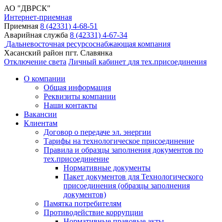
АО "ДВРСК"
Интернет-приемная
Приемная
8 (42331) 4-68-51
Аварийная служба
8 (42331) 4-67-34
Дальневосточная ресурсоснабжающая компания
Хасанский район пгт. Славянка
Отключение света
Личный кабинет
для тех.присоединения
О компании
Общая информация
Реквизиты компании
Наши контакты
Вакансии
Клиентам
Договор о передаче эл. энергии
Тарифы на технологическое присоединение
Правила и образцы заполнения документов по
тех.присоединение
Нормативные документы
Пакет документов для Технологического
присоединения (образцы заполнения
документов)
Памятка потребителям
Противодействие коррупции
Нормативные правовые акты,