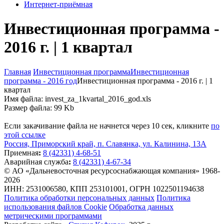
Интернет-приёмная
Инвестиционная программа -
2016 г. | 1 квартал
Главная
Инвестиционная программа
Инвестиционная
программа - 2016 год
Инвестиционная программа - 2016 г. | 1
квартал
Имя файла: invest_za_1kvartal_2016_god.xls
Размер файла: 99 Kb
Если закачивание файла не начнется через 10 сек, кликните
по
этой ссылке
Россия, Приморский край, п. Славянка, ул. Калинина, 13А
Приемная
:
8 (42331) 4-68-51
Аварийная служба
:
8 (42331) 4-67-34
© АО «Дальневосточная ресурсоснабжающая компания» 1968-
2026
ИНН: 2531006580, КПП 253101001, ОГРН 1022501194638
Политика обработки персональных данных
Политика
использования файлов Cookie
Обработка данных
метрическими программами