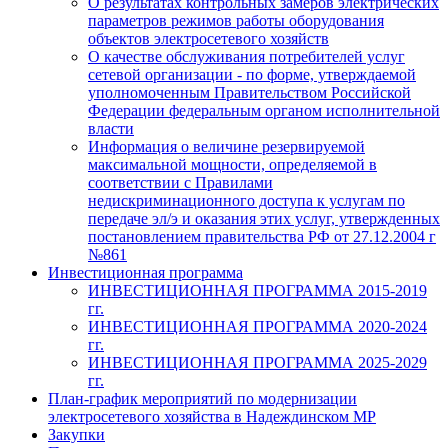
О результатах контрольных замеров электрических
параметров режимов работы оборудования
объектов электросетевого хозяйств
О качестве обслуживания потребителей услуг
сетевой организации - по форме, утверждаемой
уполномоченным Правительством Российской
Федерации федеральным органом исполнительной
власти
Информация о величине резервируемой
максимальной мощности, определяемой в
соответствии с Правилами
недискриминационного доступа к услугам по
передаче эл/э и оказания этих услуг, утвержденных
постановлением правительства РФ от 27.12.2004 г
№861
Инвестиционная программа
ИНВЕСТИЦИОННАЯ ПРОГРАММА 2015-2019
гг.
ИНВЕСТИЦИОННАЯ ПРОГРАММА 2020-2024
гг.
ИНВЕСТИЦИОННАЯ ПРОГРАММА 2025-2029
гг.
План-график мероприятий по модернизации
электросетевого хозяйства в Надеждинском МР
Закупки