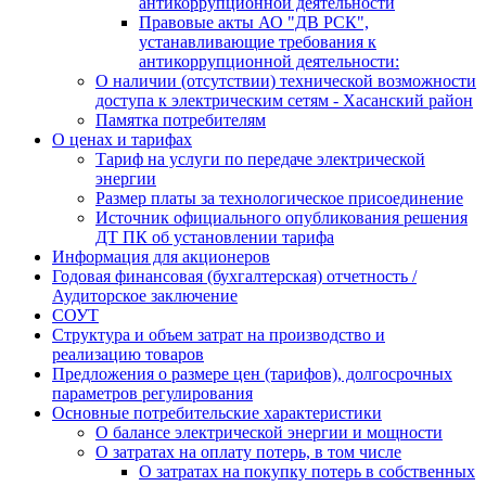
антикоррупционной деятельности
Правовые акты АО "ДВ РСК",
устанавливающие требования к
антикоррупционной деятельности:
О наличии (отсутствии) технической возможности
доступа к электрическим сетям - Хасанский район
Памятка потребителям
О ценах и тарифах
Тариф на услуги по передаче электрической
энергии
Размер платы за технологическое присоединение
Источник официального опубликования решения
ДТ ПК об установлении тарифа
Информация для акционеров
Годовая финансовая (бухгалтерская) отчетность /
Аудиторское заключение
СОУТ
Структура и объем затрат на производство и
реализацию товаров
Предложения о размере цен (тарифов), долгосрочных
параметров регулирования
Основные потребительские характеристики
О балансе электрической энергии и мощности
О затратах на оплату потерь, в том числе
О затратах на покупку потерь в собственных