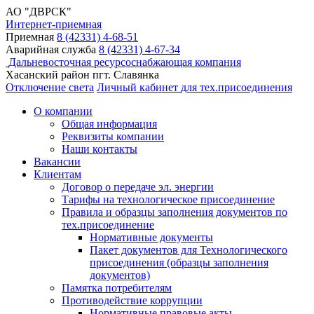
АО "ДВРСК"
Интернет-приемная
Приемная
8 (42331) 4-68-51
Аварийная служба
8 (42331) 4-67-34
Дальневосточная ресурсоснабжающая компания
Хасанский район пгт. Славянка
Отключение света
Личный кабинет
для тех.присоединения
О компании
Общая информация
Реквизиты компании
Наши контакты
Вакансии
Клиентам
Договор о передаче эл. энергии
Тарифы на технологическое присоединение
Правила и образцы заполнения документов по
тех.присоединение
Нормативные документы
Пакет документов для Технологического
присоединения (образцы заполнения
документов)
Памятка потребителям
Противодействие коррупции
Нормативные правовые акты,