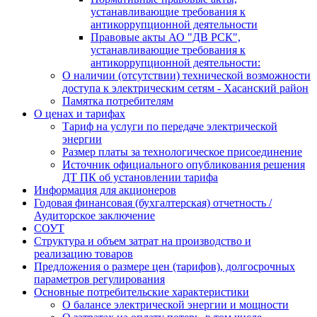
устанавливающие требования к
антикоррупционной деятельности
Правовые акты АО "ДВ РСК",
устанавливающие требования к
антикоррупционной деятельности:
О наличии (отсутствии) технической возможности
доступа к электрическим сетям - Хасанский район
Памятка потребителям
О ценах и тарифах
Тариф на услуги по передаче электрической
энергии
Размер платы за технологическое присоединение
Источник официального опубликования решения
ДТ ПК об установлении тарифа
Информация для акционеров
Годовая финансовая (бухгалтерская) отчетность /
Аудиторское заключение
СОУТ
Структура и объем затрат на производство и
реализацию товаров
Предложения о размере цен (тарифов), долгосрочных
параметров регулирования
Основные потребительские характеристики
О балансе электрической энергии и мощности