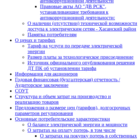
антикоррупционной деятельности
Правовые акты АО "ДВ РСК",
устанавливающие требования к
антикоррупционной деятельности:
О наличии (отсутствии) технической возможности
доступа к электрическим сетям - Хасанский район
Памятка потребителям
О ценах и тарифах
Тариф на услуги по передаче электрической
энергии
Размер платы за технологическое присоединение
Источник официального опубликования решения
ДТ ПК об установлении тарифа
Информация для акционеров
Годовая финансовая (бухгалтерская) отчетность /
Аудиторское заключение
СОУТ
Структура и объем затрат на производство и
реализацию товаров
Предложения о размере цен (тарифов), долгосрочных
параметров регулирования
Основные потребительские характеристики
О балансе электрической энергии и мощности
О затратах на оплату потерь, в том числе
О затратах на покупку потерь в собственных