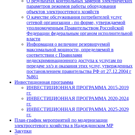
О результатах контрольных замеров электрических
параметров режимов работы оборудования
объектов электросетевого хозяйств
О качестве обслуживания потребителей услуг
сетевой организации - по форме, утверждаемой
уполномоченным Правительством Российской
Федерации федеральным органом исполнительной
власти
Информация о величине резервируемой
максимальной мощности, определяемой в
соответствии с Правилами
недискриминационного доступа к услугам по
передаче эл/э и оказания этих услуг, утвержденных
постановлением правительства РФ от 27.12.2004 г
№861
Инвестиционная программа
ИНВЕСТИЦИОННАЯ ПРОГРАММА 2015-2019
гг.
ИНВЕСТИЦИОННАЯ ПРОГРАММА 2020-2024
гг.
ИНВЕСТИЦИОННАЯ ПРОГРАММА 2025-2029
гг.
План-график мероприятий по модернизации
электросетевого хозяйства в Надеждинском МР
Закупки