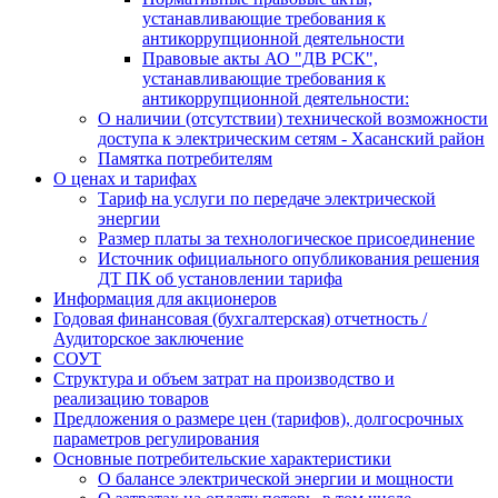
устанавливающие требования к
антикоррупционной деятельности
Правовые акты АО "ДВ РСК",
устанавливающие требования к
антикоррупционной деятельности:
О наличии (отсутствии) технической возможности
доступа к электрическим сетям - Хасанский район
Памятка потребителям
О ценах и тарифах
Тариф на услуги по передаче электрической
энергии
Размер платы за технологическое присоединение
Источник официального опубликования решения
ДТ ПК об установлении тарифа
Информация для акционеров
Годовая финансовая (бухгалтерская) отчетность /
Аудиторское заключение
СОУТ
Структура и объем затрат на производство и
реализацию товаров
Предложения о размере цен (тарифов), долгосрочных
параметров регулирования
Основные потребительские характеристики
О балансе электрической энергии и мощности