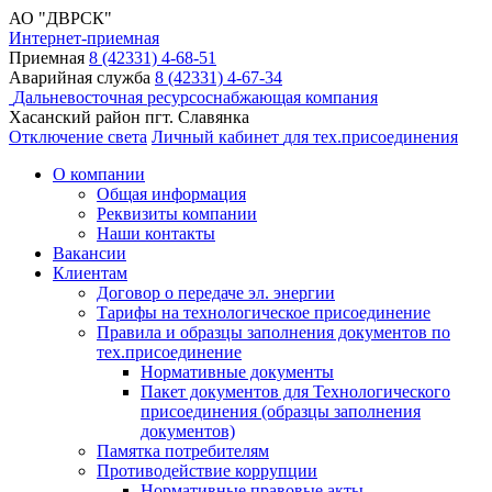
АО "ДВРСК"
Интернет-приемная
Приемная
8 (42331) 4-68-51
Аварийная служба
8 (42331) 4-67-34
Дальневосточная ресурсоснабжающая компания
Хасанский район пгт. Славянка
Отключение света
Личный кабинет
для тех.присоединения
О компании
Общая информация
Реквизиты компании
Наши контакты
Вакансии
Клиентам
Договор о передаче эл. энергии
Тарифы на технологическое присоединение
Правила и образцы заполнения документов по
тех.присоединение
Нормативные документы
Пакет документов для Технологического
присоединения (образцы заполнения
документов)
Памятка потребителям
Противодействие коррупции
Нормативные правовые акты,