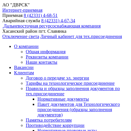
АО "ДВРСК"
Интернет-приемная
Приемная
8 (42331) 4-68-51
Аварийная служба
8 (42331) 4-67-34
Дальневосточная ресурсоснабжающая компания
Хасанский район пгт. Славянка
Отключение света
Личный кабинет
для тех.присоединения
О компании
Общая информация
Реквизиты компании
Наши контакты
Вакансии
Клиентам
Договор о передаче эл. энергии
Тарифы на технологическое присоединение
Правила и образцы заполнения документов по
тех.присоединение
Нормативные документы
Пакет документов для Технологического
присоединения (образцы заполнения
документов)
Памятка потребителям
Противодействие коррупции
Нормативные правовые акты,