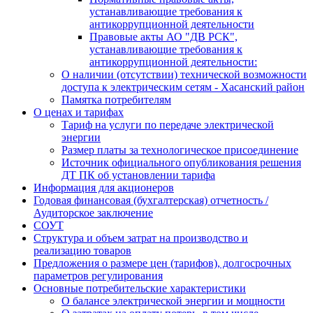
устанавливающие требования к
антикоррупционной деятельности
Правовые акты АО "ДВ РСК",
устанавливающие требования к
антикоррупционной деятельности:
О наличии (отсутствии) технической возможности
доступа к электрическим сетям - Хасанский район
Памятка потребителям
О ценах и тарифах
Тариф на услуги по передаче электрической
энергии
Размер платы за технологическое присоединение
Источник официального опубликования решения
ДТ ПК об установлении тарифа
Информация для акционеров
Годовая финансовая (бухгалтерская) отчетность /
Аудиторское заключение
СОУТ
Структура и объем затрат на производство и
реализацию товаров
Предложения о размере цен (тарифов), долгосрочных
параметров регулирования
Основные потребительские характеристики
О балансе электрической энергии и мощности