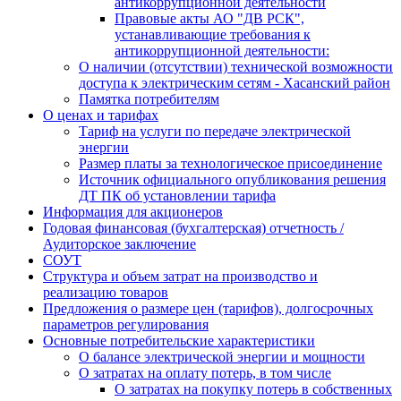
антикоррупционной деятельности
Правовые акты АО "ДВ РСК",
устанавливающие требования к
антикоррупционной деятельности:
О наличии (отсутствии) технической возможности
доступа к электрическим сетям - Хасанский район
Памятка потребителям
О ценах и тарифах
Тариф на услуги по передаче электрической
энергии
Размер платы за технологическое присоединение
Источник официального опубликования решения
ДТ ПК об установлении тарифа
Информация для акционеров
Годовая финансовая (бухгалтерская) отчетность /
Аудиторское заключение
СОУТ
Структура и объем затрат на производство и
реализацию товаров
Предложения о размере цен (тарифов), долгосрочных
параметров регулирования
Основные потребительские характеристики
О балансе электрической энергии и мощности
О затратах на оплату потерь, в том числе
О затратах на покупку потерь в собственных