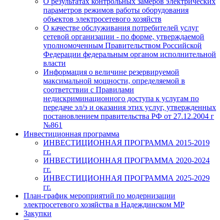
О результатах контрольных замеров электрических
параметров режимов работы оборудования
объектов электросетевого хозяйств
О качестве обслуживания потребителей услуг
сетевой организации - по форме, утверждаемой
уполномоченным Правительством Российской
Федерации федеральным органом исполнительной
власти
Информация о величине резервируемой
максимальной мощности, определяемой в
соответствии с Правилами
недискриминационного доступа к услугам по
передаче эл/э и оказания этих услуг, утвержденных
постановлением правительства РФ от 27.12.2004 г
№861
Инвестиционная программа
ИНВЕСТИЦИОННАЯ ПРОГРАММА 2015-2019
гг.
ИНВЕСТИЦИОННАЯ ПРОГРАММА 2020-2024
гг.
ИНВЕСТИЦИОННАЯ ПРОГРАММА 2025-2029
гг.
План-график мероприятий по модернизации
электросетевого хозяйства в Надеждинском МР
Закупки