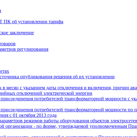
и
Т ПК об установлении тарифа
рское заключение
товаров
аметров регулирования
сетях
источника опубликования решения об их установлении
 в месяц с указанием даты отключения и включения, причин ав
арийных отключений электрической энергии
о присоединения потребителей трансформаторной мощности с ук
о присоединения потребителей трансформаторной мощности по 
ия с 01 октября 2013 года
параметров режимов работы оборудования объектов электросетев
евой организации - по форме, утверждаемой уполномоченным Пр