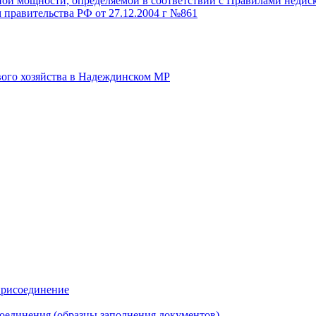
й мощности, определяемой в соответствии с Правилами недискр
 правительства РФ от 27.12.2004 г №861
вого хозяйства в Надеждинском МР
присоединение
оединения (образцы заполнения документов)