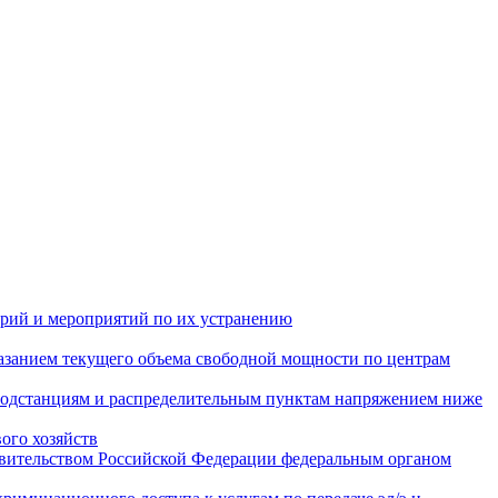
арий и мероприятий по их устранению
азанием текущего объема свободной мощности по центрам
подстанциям и распределительным пунктам напряжением ниже
ого хозяйств
авительством Российской Федерации федеральным органом