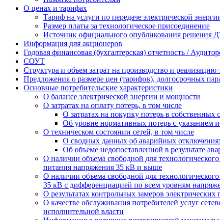
О ценах и тарифах
Тариф на услуги по передаче электрической энерги
Размер платы за технологическое присоединение
Источник официального опубликования решения Д
Информация для акционеров
Годовая финансовая (бухгалтерская) отчетность / Аудито
СОУТ
Структура и объем затрат на производство и реализацию 
Предложения о размере цен (тарифов), долгосрочных пар
Основные потребительские характеристики
О балансе электрической энергии и мощности
О затратах на оплату потерь, в том числе
О затратах на покупку потерь в собственных 
Об уровне нормативных потерь с указанием 
О техническом состоянии сетей, в том числе
О сводных данных об аварийных отключениях
Об объеме недопоставленной в результате ав
О наличии объема свободной для технологическог
питания напряжения 35 кВ и выше
О наличии объема свободной для технологическог
35 кВ с дифференциацией по всем уровням напряжен
О результатах контрольных замеров электрических 
О качестве обслуживания потребителей услуг сет
исполнительной власти