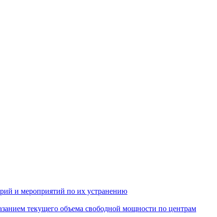
арий и мероприятий по их устранению
азанием текущего объема свободной мощности по центрам