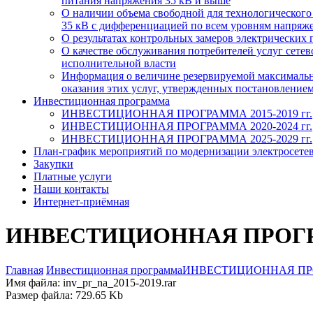
питания напряжения 35 кВ и выше
О наличии объема свободной для технологическог
35 кВ с дифференциацией по всем уровням напряжен
О результатах контрольных замеров электрических 
О качестве обслуживания потребителей услуг сет
исполнительной власти
Информация о величине резервируемой максимально
оказания этих услуг, утвержденных постановлением
Инвестиционная программа
ИНВЕСТИЦИОННАЯ ПРОГРАММА 2015-2019 гг.
ИНВЕСТИЦИОННАЯ ПРОГРАММА 2020-2024 гг.
ИНВЕСТИЦИОННАЯ ПРОГРАММА 2025-2029 гг.
План-график мероприятий по модернизации электросете
Закупки
Платные услуги
Наши контакты
Интернет-приёмная
ИНВЕСТИЦИОННАЯ ПРОГРАМ
Главная
Инвестиционная программа
ИНВЕСТИЦИОННАЯ ПРОГ
Имя файла: inv_pr_na_2015-2019.rar
Размер файла: 729.65 Kb