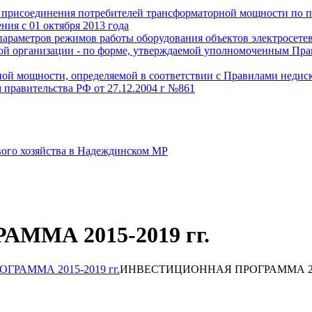
о присоединения потребителей трансформаторной мощности по 
ия с 01 октября 2013 года
параметров режимов работы оборудования объектов электросетев
евой организации - по форме, утверждаемой уполномоченным Пр
й мощности, определяемой в соответствии с Правилами недискр
 правительства РФ от 27.12.2004 г №861
вого хозяйства в Надеждинском МР
МА 2015-2019 гг.
РАММА 2015-2019 гг.
ИНВЕСТИЦИОННАЯ ПРОГРАММА 2015