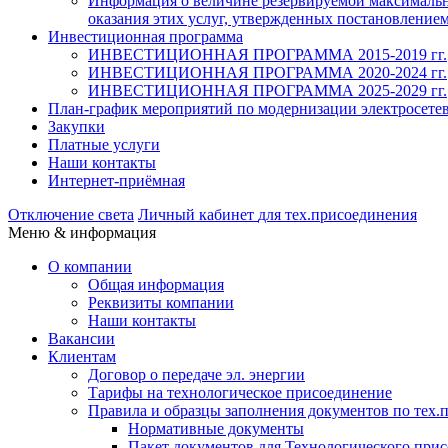
Информация о величине резервируемой максимально
оказания этих услуг, утвержденных постановлением
Инвестиционная программа
ИНВЕСТИЦИОННАЯ ПРОГРАММА 2015-2019 гг.
ИНВЕСТИЦИОННАЯ ПРОГРАММА 2020-2024 гг.
ИНВЕСТИЦИОННАЯ ПРОГРАММА 2025-2029 гг.
План-график мероприятий по модернизации электросете
Закупки
Платные услуги
Наши контакты
Интернет-приёмная
Отключение света
Личный кабинет
для тех.присоединения
Меню & информация
О компании
Общая информация
Реквизиты компании
Наши контакты
Вакансии
Клиентам
Договор о передаче эл. энергии
Тарифы на технологическое присоединение
Правила и образцы заполнения документов по тех.
Нормативные документы
Пакет документов для Технологического прис