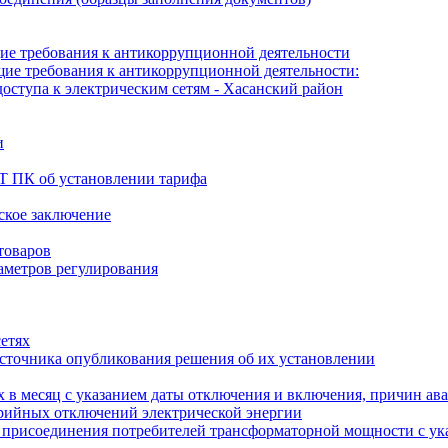
е требования к антикоррупционной деятельности
е требования к антикоррупционной деятельности:
оступа к электрическим сетям - Хасанский район
и
Т ПК об установлении тарифа
рское заключение
товаров
аметров регулирования
сетях
источника опубликования решения об их установлении
 в месяц с указанием даты отключения и включения, причин ав
арийных отключений электрической энергии
о присоединения потребителей трансформаторной мощности с ук