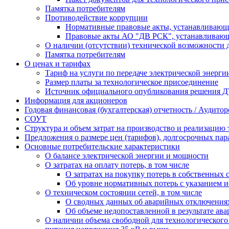
Памятка потребителям
Противодействие коррупции
Нормативные правовые акты, устанавливающи
Правовые акты АО "ДВ РСК", устанавливающи
О наличии (отсутствии) технической возможности д
Памятка потребителям
О ценах и тарифах
Тариф на услуги по передаче электрической энерги
Размер платы за технологическое присоединение
Источник официального опубликования решения Д
Информация для акционеров
Годовая финансовая (бухгалтерская) отчетность / Аудито
СОУТ
Структура и объем затрат на производство и реализацию 
Предложения о размере цен (тарифов), долгосрочных пар
Основные потребительские характеристики
О балансе электрической энергии и мощности
О затратах на оплату потерь, в том числе
О затратах на покупку потерь в собственных 
Об уровне нормативных потерь с указанием 
О техническом состоянии сетей, в том числе
О сводных данных об аварийных отключениях
Об объеме недопоставленной в результате ав
О наличии объема свободной для технологическог