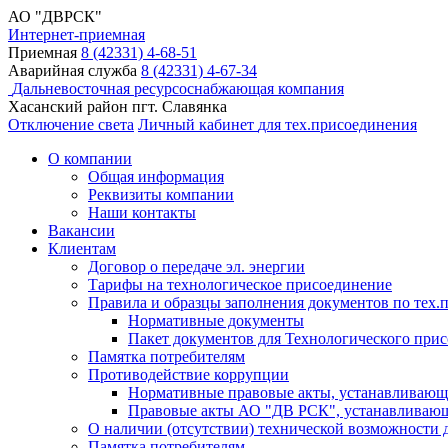
АО "ДВРСК"
Интернет-приемная
Приемная
8 (42331) 4-68-51
Аварийная служба
8 (42331) 4-67-34
Дальневосточная ресурсоснабжающая компания
Хасанский район пгт. Славянка
Отключение света
Личный кабинет
для тех.присоединения
О компании
Общая информация
Реквизиты компании
Наши контакты
Вакансии
Клиентам
Договор о передаче эл. энергии
Тарифы на технологическое присоединение
Правила и образцы заполнения документов по тех.
Нормативные документы
Пакет документов для Технологического прис
Памятка потребителям
Противодействие коррупции
Нормативные правовые акты, устанавливающи
Правовые акты АО "ДВ РСК", устанавливающи
О наличии (отсутствии) технической возможности д
Памятка потребителям