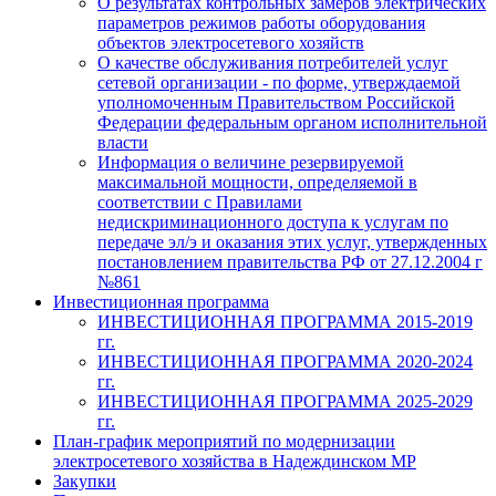
О результатах контрольных замеров электрических
параметров режимов работы оборудования
объектов электросетевого хозяйств
О качестве обслуживания потребителей услуг
сетевой организации - по форме, утверждаемой
уполномоченным Правительством Российской
Федерации федеральным органом исполнительной
власти
Информация о величине резервируемой
максимальной мощности, определяемой в
соответствии с Правилами
недискриминационного доступа к услугам по
передаче эл/э и оказания этих услуг, утвержденных
постановлением правительства РФ от 27.12.2004 г
№861
Инвестиционная программа
ИНВЕСТИЦИОННАЯ ПРОГРАММА 2015-2019
гг.
ИНВЕСТИЦИОННАЯ ПРОГРАММА 2020-2024
гг.
ИНВЕСТИЦИОННАЯ ПРОГРАММА 2025-2029
гг.
План-график мероприятий по модернизации
электросетевого хозяйства в Надеждинском МР
Закупки