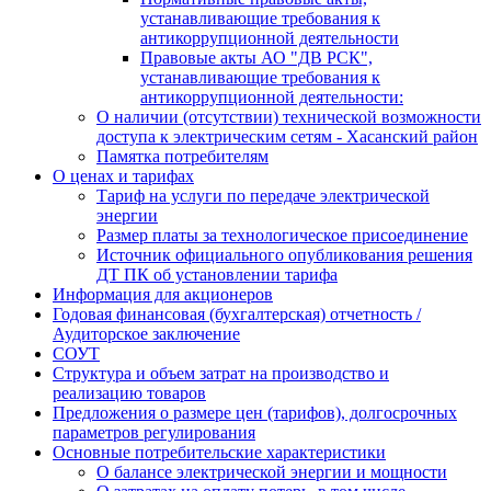
устанавливающие требования к
антикоррупционной деятельности
Правовые акты АО "ДВ РСК",
устанавливающие требования к
антикоррупционной деятельности:
О наличии (отсутствии) технической возможности
доступа к электрическим сетям - Хасанский район
Памятка потребителям
О ценах и тарифах
Тариф на услуги по передаче электрической
энергии
Размер платы за технологическое присоединение
Источник официального опубликования решения
ДТ ПК об установлении тарифа
Информация для акционеров
Годовая финансовая (бухгалтерская) отчетность /
Аудиторское заключение
СОУТ
Структура и объем затрат на производство и
реализацию товаров
Предложения о размере цен (тарифов), долгосрочных
параметров регулирования
Основные потребительские характеристики
О балансе электрической энергии и мощности