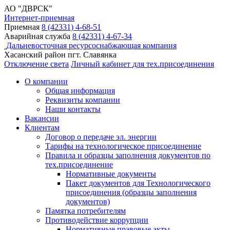
АО "ДВРСК"
Интернет-приемная
Приемная
8 (42331) 4-68-51
Аварийная служба
8 (42331) 4-67-34
Дальневосточная ресурсоснабжающая компания
Хасанский район пгт. Славянка
Отключение света
Личный кабинет
для тех.присоединения
О компании
Общая информация
Реквизиты компании
Наши контакты
Вакансии
Клиентам
Договор о передаче эл. энергии
Тарифы на технологическое присоединение
Правила и образцы заполнения документов по
тех.присоединение
Нормативные документы
Пакет документов для Технологического
присоединения (образцы заполнения
документов)
Памятка потребителям
Противодействие коррупции
Нормативные правовые акты,