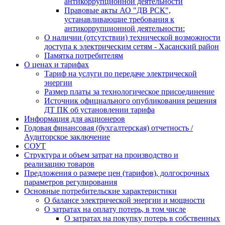
антикоррупционной деятельности
Правовые акты АО "ДВ РСК",
устанавливающие требования к
антикоррупционной деятельности:
О наличии (отсутствии) технической возможности
доступа к электрическим сетям - Хасанский район
Памятка потребителям
О ценах и тарифах
Тариф на услуги по передаче электрической
энергии
Размер платы за технологическое присоединение
Источник официального опубликования решения
ДТ ПК об установлении тарифа
Информация для акционеров
Годовая финансовая (бухгалтерская) отчетность /
Аудиторское заключение
СОУТ
Структура и объем затрат на производство и
реализацию товаров
Предложения о размере цен (тарифов), долгосрочных
параметров регулирования
Основные потребительские характеристики
О балансе электрической энергии и мощности
О затратах на оплату потерь, в том числе
О затратах на покупку потерь в собственных