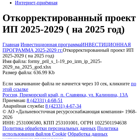
Интернет-приёмная
Откорректированный проект
ИП 2025-2029 ( на 2025 год)
Главная
Инвестиционная программа
ИНВЕСТИЦИОННАЯ
ПРОГРАММА 2025-2029 гг.
Откорректированный проект ИП
2025-2029 ( на 2025 год)
Имя файла: formy_pril_s_1-19_po_izm_ip_2025-
2029_na_2025_god.xlsx
Размер файла: 636.99 Kb
Если закачивание файла не начнется через 10 сек, кликните
по
этой ссылке
Россия, Приморский край, п. Славянка, ул. Калинина, 13А
Приемная
:
8 (42331) 4-68-51
Аварийная служба
:
8 (42331) 4-67-34
© АО «Дальневосточная ресурсоснабжающая компания» 1968-
2026
ИНН: 2531006580, КПП 253101001, ОГРН 1022501194638
Политика обработки персональных данных
Политика
использования файлов Cookie
Обработка данных