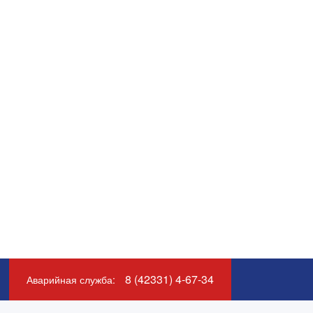
8 (42331) 4-67-34
Аварийная служба
: