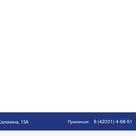
8 (42331) 4-68-51
Калинина, 13А
Приемная
: