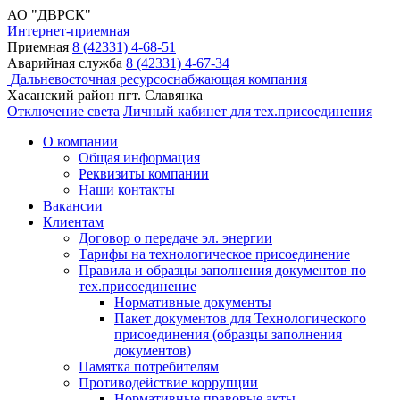
АО "ДВРСК"
Интернет-приемная
Приемная
8 (42331) 4-68-51
Аварийная служба
8 (42331) 4-67-34
Дальневосточная ресурсоснабжающая компания
Хасанский район пгт. Славянка
Отключение света
Личный кабинет
для тех.присоединения
О компании
Общая информация
Реквизиты компании
Наши контакты
Вакансии
Клиентам
Договор о передаче эл. энергии
Тарифы на технологическое присоединение
Правила и образцы заполнения документов по
тех.присоединение
Нормативные документы
Пакет документов для Технологического
присоединения (образцы заполнения
документов)
Памятка потребителям
Противодействие коррупции
Нормативные правовые акты,