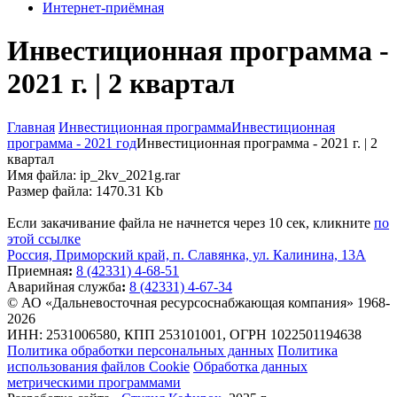
Интернет-приёмная
Инвестиционная программа -
2021 г. | 2 квартал
Главная
Инвестиционная программа
Инвестиционная
программа - 2021 год
Инвестиционная программа - 2021 г. | 2
квартал
Имя файла: ip_2kv_2021g.rar
Размер файла: 1470.31 Kb
Если закачивание файла не начнется через 10 сек, кликните
по
этой ссылке
Россия, Приморский край, п. Славянка, ул. Калинина, 13А
Приемная
:
8 (42331) 4-68-51
Аварийная служба
:
8 (42331) 4-67-34
© АО «Дальневосточная ресурсоснабжающая компания» 1968-
2026
ИНН: 2531006580, КПП 253101001, ОГРН 1022501194638
Политика обработки персональных данных
Политика
использования файлов Cookie
Обработка данных
метрическими программами