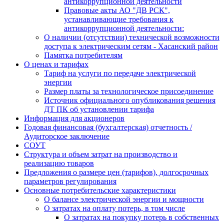
антикоррупционной деятельности
Правовые акты АО "ДВ РСК",
устанавливающие требования к
антикоррупционной деятельности:
О наличии (отсутствии) технической возможности
доступа к электрическим сетям - Хасанский район
Памятка потребителям
О ценах и тарифах
Тариф на услуги по передаче электрической
энергии
Размер платы за технологическое присоединение
Источник официального опубликования решения
ДТ ПК об установлении тарифа
Информация для акционеров
Годовая финансовая (бухгалтерская) отчетность /
Аудиторское заключение
СОУТ
Структура и объем затрат на производство и
реализацию товаров
Предложения о размере цен (тарифов), долгосрочных
параметров регулирования
Основные потребительские характеристики
О балансе электрической энергии и мощности
О затратах на оплату потерь, в том числе
О затратах на покупку потерь в собственных