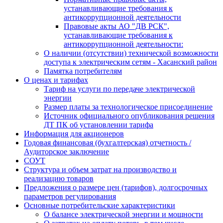
устанавливающие требования к
антикоррупционной деятельности
Правовые акты АО "ДВ РСК",
устанавливающие требования к
антикоррупционной деятельности:
О наличии (отсутствии) технической возможности
доступа к электрическим сетям - Хасанский район
Памятка потребителям
О ценах и тарифах
Тариф на услуги по передаче электрической
энергии
Размер платы за технологическое присоединение
Источник официального опубликования решения
ДТ ПК об установлении тарифа
Информация для акционеров
Годовая финансовая (бухгалтерская) отчетность /
Аудиторское заключение
СОУТ
Структура и объем затрат на производство и
реализацию товаров
Предложения о размере цен (тарифов), долгосрочных
параметров регулирования
Основные потребительские характеристики
О балансе электрической энергии и мощности