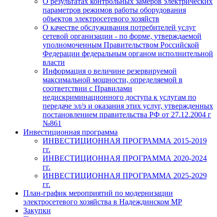
О результатах контрольных замеров электрических
параметров режимов работы оборудования
объектов электросетевого хозяйств
О качестве обслуживания потребителей услуг
сетевой организации - по форме, утверждаемой
уполномоченным Правительством Российской
Федерации федеральным органом исполнительной
власти
Информация о величине резервируемой
максимальной мощности, определяемой в
соответствии с Правилами
недискриминационного доступа к услугам по
передаче эл/э и оказания этих услуг, утвержденных
постановлением правительства РФ от 27.12.2004 г
№861
Инвестиционная программа
ИНВЕСТИЦИОННАЯ ПРОГРАММА 2015-2019
гг.
ИНВЕСТИЦИОННАЯ ПРОГРАММА 2020-2024
гг.
ИНВЕСТИЦИОННАЯ ПРОГРАММА 2025-2029
гг.
План-график мероприятий по модернизации
электросетевого хозяйства в Надеждинском МР
Закупки